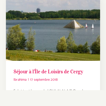
Séjour à l’Île de Loisirs de Cergy
Ibrahima
|
17 septembre 2018
Salut tout le monde ! OHLALALA !!! Que de
souvenirs ! Avec nos petits jeunes, un séjour a
eu lieu du 31 juillet au 3 août à l’île de loisirs de