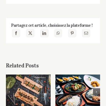
Partagez cet article, choisissez la plateforme !
Related Posts
Food Corner: Top
Roundup: My New
Japanese
Favourite Recipes
Restaurants for
For Healthy Living
Sushi