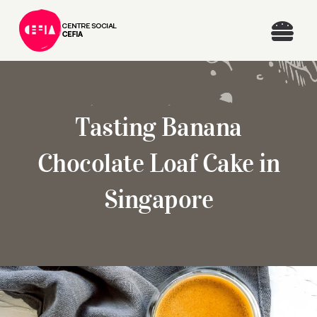
Passer
au
Togg
contenu
Navi
Accueil
Tasting Banana
Qui sommes-nous ?
Chocolate Loaf Cake in
Nos activités
Singapore
Les permanences
Contact