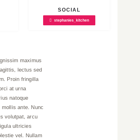
SOCIAL
stephanies_kitchen
 dignissim maximus
gittis, lectus sed
. Proin fringilla
rci at urna
arius natoque
 mollis ante. Nunc
s volutpat, arcu
igula ultricies
lestie vel. Nullam