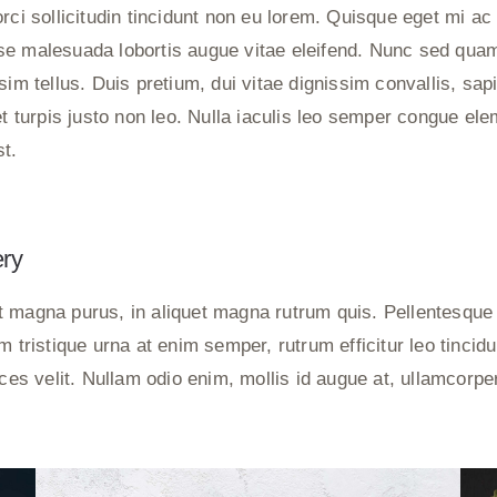
rci sollicitudin tincidunt non eu lorem. Quisque eget mi ac 
e malesuada lobortis augue vitae eleifend. Nunc sed quam 
sim tellus. Duis pretium, dui vitae dignissim convallis, sap
iet turpis justo non leo. Nulla iaculis leo semper congue e
st.
ery
 magna purus, in aliquet magna rutrum quis. Pellentesque 
am tristique urna at enim semper, rutrum efficitur leo tinci
ices velit. Nullam odio enim, mollis id augue at, ullamcorp