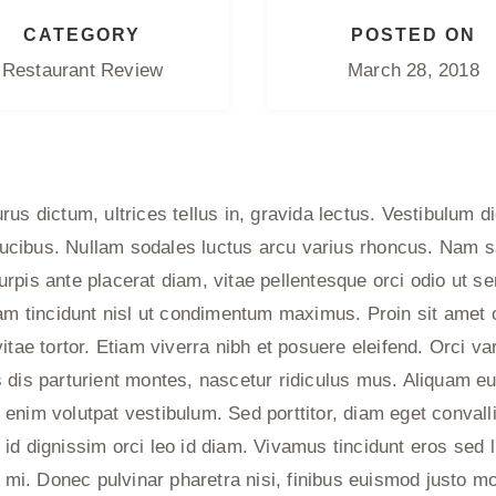
CATEGORY
POSTED ON
Restaurant Review
March 28, 2018
urus dictum, ultrices tellus in, gravida lectus. Vestibulum
ucibus. Nullam sodales luctus arcu varius rhoncus. Nam sa
pis ante placerat diam, vitae pellentesque orci odio ut sem
uam tincidunt nisl ut condimentum maximus. Proin sit amet o
itae tortor. Etiam viverra nibh et posuere eleifend. Orci v
 dis parturient montes, nascetur ridiculus mus. Aliquam eu
enim volutpat vestibulum. Sed porttitor, diam eget convalli
a, id dignissim orci leo id diam. Vivamus tincidunt eros sed l
t mi. Donec pulvinar pharetra nisi, finibus euismod justo mo