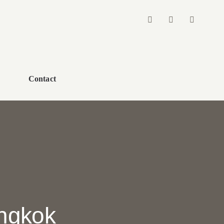
s
Contact
angkok