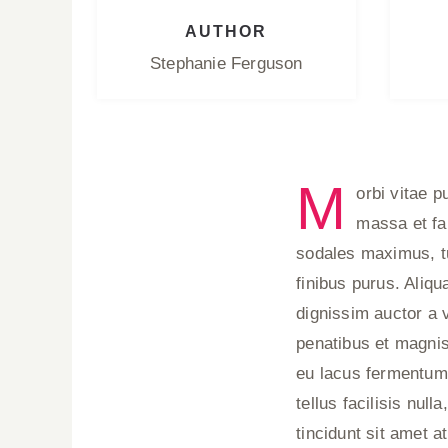
AUTHOR
Stephanie Ferguson
M
orbi vitae p
massa et fa
sodales maximus, tur
finibus purus. Aliq
dignissim auctor a v
penatibus et magnis
eu lacus fermentum 
tellus facilisis null
tincidunt sit amet a